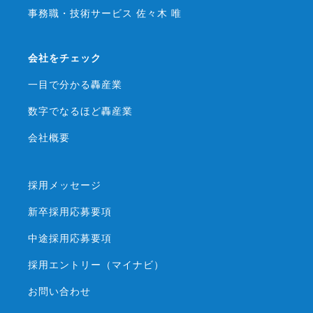
事務職・技術サービス 佐々木 唯
前項の定めにかかわらず、次に掲げる場合は第三者には該当
しないものとします。
（1）当社が利用目的の達成に必要な範囲内において個人情
報の取扱いの全部または一部を委託する場合
会社をチェック
（2）合併その他の事由による事業の承継に伴って個人情報
が提供される場合
一目で分かる轟産業
（3）個人情報を特定の者との間で共同して利用する場合で
あって、その旨並びに共同して利用される個人情報の項目、
数字でなるほど轟産業
共同して利用する者の範囲、利用する者の利用目的および当
該個人情報の管理について責任を有する者の氏名または名称
会社概要
について、あらかじめ本人に通知し、または本人が容易に知
り得る状態に置いているとき
採用メッセージ
第５条（個人情報の開示）
新卒採用応募要項
当社は、本人から個人情報の開示を求められたときは、本人
に対し、遅滞なくこれを開示します。ただし、開示すること
中途採用応募要項
により次のいずれかに該当する場合は、その全部または一部
を開示しないこともあり、開示しない決定をした場合には、
採用エントリー（マイナビ）
その旨を遅滞なく通知します。なお、個人情報の開示に際し
ては、１件あたり１、０００円の手数料を申し受けます。
お問い合わせ
（1）本人または第三者の生命、身体、財産その他の権利利
益を害するおそれがある場合