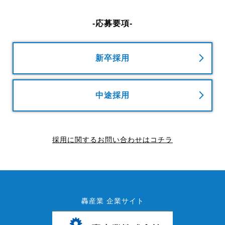
をいい、ご利用いただいたサービスやご購入いただいた商
品、ご覧になったページや広告の履歴、ユーザーが検索され
た検索キーワード、ご利用日時、ご利用の方法、ご利用環
-応募要項-
境、郵便番号や性別、職業、年齢、ユーザーのIPアドレス、
クッキー情報、位置情報、端末の個体識別情報などを指しま
す。
新卒採用
第２条（プライバシー情報の収集方法）
当社は、ユーザーが本サービスを利用する際に氏名、電話番
中途採用
号、メールアドレスなどの個人情報をご入力いただきます。
第３条（個人情報を収集・利用する目的）
当社が個人情報を収集・利用する目的は、以下のとおりで
採用に関するお問い合わせはコチラ
す。
（1）ユーザーに問い合わせ内容について、返信・連絡をす
るために氏名、メールアドレス、電話番号などを利用する目
的
（2）上記の利用目的に付随する目的
轟産業 企業サイト
第４条（個人情報の第三者提供）