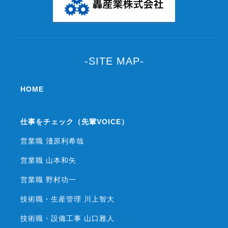
当社が個人情報を収集・利用する目的は、以下のとおりで
す。
当社は、次に掲げる場合を除いて、あらかじめユーザーの同
意を得ることなく、第三者に個人情報を提供することはあり
ません。ただし、個人情報保護法その他の法令で認められる
-SITE MAP-
場合を除きます。
（1）法令に基づく場合
（2）人の生命、身体または財産の保護のために必要がある
HOME
場合であって、本人の同意を得ることが困難であるとき
（3）公衆衛生の向上または児童の健全な育成の推進のため
に特に必要がある場合であって、本人の同意を得ることが困
仕事をチェック（先輩VOICE）
難であるとき
（4）国の機関もしくは地方公共団体またはその委託を受け
営業職 淺原利希哉
た者が法令の定める事務を遂行することに対して協力する必
要がある場合であって、本人の同意を得ることにより当該事
営業職 山本和矢
務の遂行に支障を及ぼすおそれがあるとき
（5）予め次の事項を告知あるいは公表をしている場合
営業職 野村功一
利用目的に第三者への提供を含むこと
第三者に提供されるデータの項目
技術職・生産管理 川上智大
第三者への提供の手段または方法
本人の求めに応じて個人情報の第三者への提供を停止するこ
技術職・設備工事 山口雅人
と