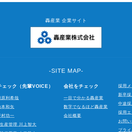
轟産業 企業サイト
-SITE MAP-
採用メ
ェック（先輩VOICE）
会社をチェック
新卒採
淺原利希哉
一目で分かる轟産業
中途採
山本和矢
数字でなるほど轟産業
採用エ
野村功一
会社概要
お問い
生産管理 川上智大
プライ