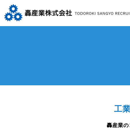
工
轟産業の