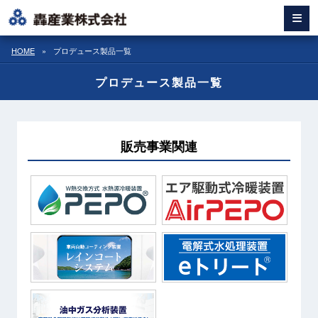
HOME
»
プロデュース製品一覧
プロデュース製品一覧
販売事業関連