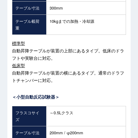
テーブル寸法
300mm
テーブル載荷
10kgまでの加熱・冷却源
重
標準型
自動昇降テーブルが装置の上部にあるタイプ。低床のドラ
フトや実験台に対応。
低床型
自動昇降テーブルが装置の横にあるタイプ。通常のドラフ
トチャンバーに対応。
＜小型自動反応試験器＞
フラスコサイ
～0.5Lクラス
ズ
テーブル寸法
200mm / φ200mm