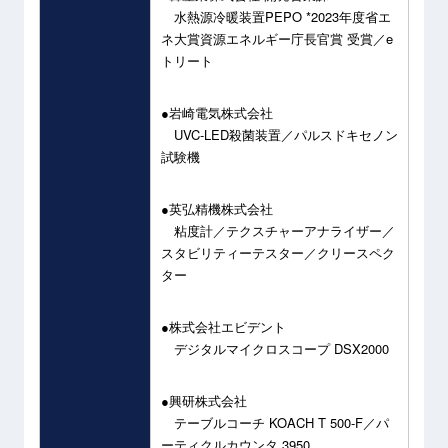
水熱源冷暖装置PEPO *2023年度省エ
ネ大賞資源エネルギー庁長官賞 受賞／e
トリート
●岩崎電気株式会社
UVC-LED殺菌装置／パルスドキセノン
試験機
●英弘精機株式会社
粘度計／テクスチャーアナライザー／
スタビリティーテスター／クリースペク
ター
●株式会社エビデント
デジタルマイクロスコープ DSX2000
●興研株式会社
テーブルコーチ KOACH T 500-F／パ
ーティクルカウンタ 3950