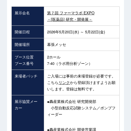
展示会名
第７回 ファーマラボ EXPO
－[医薬品] 研究・開発展－
開催日程
2026年5月20日(水) ～ 5月22日(金)
開催場所
幕張メッセ
ブース位置
2ホール
ブース番号
7-40（ラボ用分析ゾーン）
来場者バッチ
ご入場には事前の来場登録が必要です。
こちら
リンク
から登録頂けますようお願
いします。登録は無料です。
展示協賛メー
●轟産業株式会社 研究開発部
カー
小型自動反応試験システム／ポンプフ
ィーダー
●轟産業株式会社 開発営業課